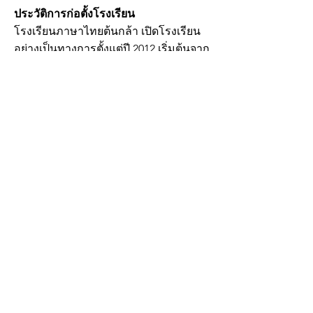
ประวัติการก่อตั้งโรงเรียน
โรงเรียนภาษาไทยต้นกล้า เปิดโรงเรียน
อย่างเป็นทางการตั้งแต่ปี 2012 เริ่มต้นจาก
บ้านของครูต้อม (คุณศศิธร โคโมตี้) ซึ่ง
ตระหนักถึงความสำคัญและเห็นคุณค่า
ของภาษาและวัฒนธรรมไทย สอน
หลักสูตรภาษาไทยนี้ให้กับเยาวชนกลุ่ม
คนไทยและลูกครึ่งที่อาศัยอยู่ในบริเวณ
ใกล้เคียงกัน
เมื่อปี 2016 ได้ย้ายโรงเรียนมาตั้งอยู่ที่
ร้านอาหาร Old Siam โดยได้รับความ
อนุเคราะห์จากคุณมด เจ้าของร้านให้ใช้
สถานที่เป็นห้องเรียน
ต่อมาเมื่อจำนวนนักเรียนมากขึ้นจึงมี
ความจำเป็นที่จะต้องขยายห้องเรียนเพิ่ม
ในปี 2019 จึงได้รับการสนับสนุนจากทาง